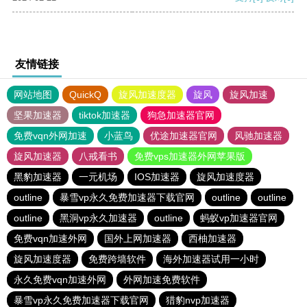
友情链接
网站地图
QuickQ
旋风加速度器
旋风
旋风加速
坚果加速器
tiktok加速器
狗急加速器官网
免费vqn外网加速
小蓝鸟
优途加速器官网
风驰加速器
旋风加速器
八戒看书
免费vps加速器外网苹果版
黑豹加速器
一元机场
IOS加速器
旋风加速度器
outline
暴雪vp永久免费加速器下载官网
outline
outline
outline
黑洞vp永久加速器
outline
蚂蚁vp加速器官网
免费vqn加速外网
国外上网加速器
西柚加速器
旋风加速度器
免费跨墙软件
海外加速器试用一小时
永久免费vqn加速外网
外网加速免费软件
暴雪vp永久免费加速器下载官网
猎豹nvp加速器