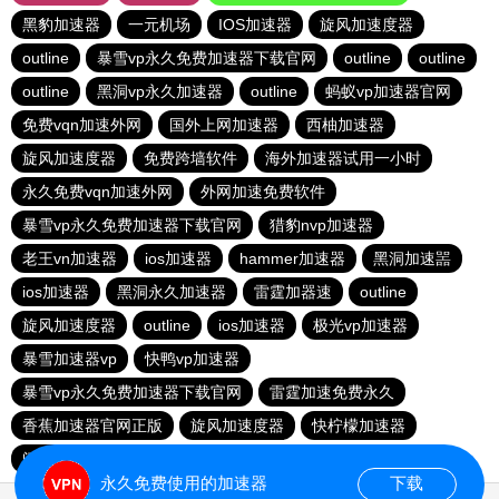
黑豹加速器
一元机场
IOS加速器
旋风加速度器
outline
暴雪vp永久免费加速器下载官网
outline
outline
outline
黑洞vp永久加速器
outline
蚂蚁vp加速器官网
免费vqn加速外网
国外上网加速器
西柚加速器
旋风加速度器
免费跨墙软件
海外加速器试用一小时
永久免费vqn加速外网
外网加速免费软件
暴雪vp永久免费加速器下载官网
猎豹nvp加速器
老王vn加速器
ios加速器
hammer加速器
黑洞加速噐
ios加速器
黑洞永久加速器
雷霆加器速
outline
旋风加速度器
outline
ios加速器
极光vp加速器
暴雪加速器vp
快鸭vp加速器
暴雪vp永久免费加速器下载官网
雷霆加速免费永久
香蕉加速器官网正版
旋风加速度器
快柠檬加速器
闪电猫加速器
永久免费使用的加速器
下载