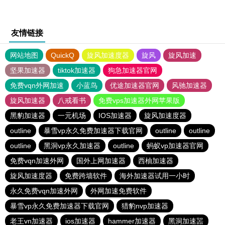
友情链接
网站地图
QuickQ
旋风加速度器
旋风
旋风加速
坚果加速器
tiktok加速器
狗急加速器官网
免费vqn外网加速
小蓝鸟
优途加速器官网
风驰加速器
旋风加速器
八戒看书
免费vps加速器外网苹果版
黑豹加速器
一元机场
IOS加速器
旋风加速度器
outline
暴雪vp永久免费加速器下载官网
outline
outline
outline
黑洞vp永久加速器
outline
蚂蚁vp加速器官网
免费vqn加速外网
国外上网加速器
西柚加速器
旋风加速度器
免费跨墙软件
海外加速器试用一小时
永久免费vqn加速外网
外网加速免费软件
暴雪vp永久免费加速器下载官网
猎豹nvp加速器
老王vn加速器
ios加速器
hammer加速器
黑洞加速噐