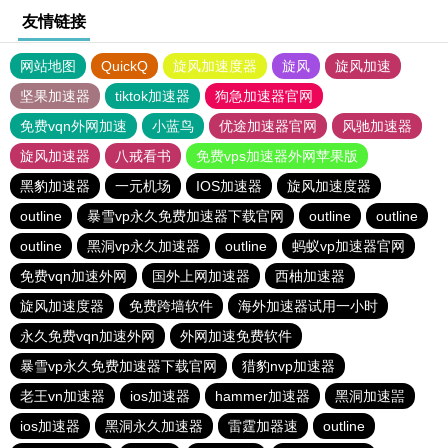
友情链接
网站地图
QuickQ
旋风加速度器
旋风
旋风加速
坚果加速器
tiktok加速器
狗急加速器官网
免费vqn外网加速
小蓝鸟
优途加速器官网
风驰加速器
旋风加速器
八戒看书
免费vps加速器外网苹果版
黑豹加速器
一元机场
IOS加速器
旋风加速度器
outline
暴雪vp永久免费加速器下载官网
outline
outline
outline
黑洞vp永久加速器
outline
蚂蚁vp加速器官网
免费vqn加速外网
国外上网加速器
西柚加速器
旋风加速度器
免费跨墙软件
海外加速器试用一小时
永久免费vqn加速外网
外网加速免费软件
暴雪vp永久免费加速器下载官网
猎豹nvp加速器
老王vn加速器
ios加速器
hammer加速器
黑洞加速噐
ios加速器
黑洞永久加速器
雷霆加器速
outline