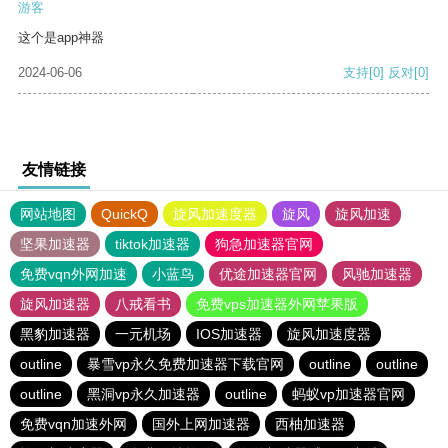
游客
这个是app神器
2024-06-06
支持
[0]
反对
[0]
友情链接
网站地图
QuickQ
旋风加速度器
旋风
旋风加速
坚果加速器
tiktok加速器
狗急加速器官网
免费vqn外网加速
小蓝鸟
优途加速器官网
风驰加速器
旋风加速器
八戒看书
免费vps加速器外网苹果版
黑豹加速器
一元机场
IOS加速器
旋风加速度器
outline
暴雪vp永久免费加速器下载官网
outline
outline
outline
黑洞vp永久加速器
outline
蚂蚁vp加速器官网
免费vqn加速外网
国外上网加速器
西柚加速器