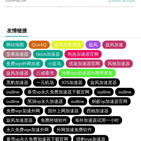
2024-02-14
支持
[0]
反对
[0]
友情链接
网站地图
QuickQ
旋风加速度器
旋风
旋风加速
坚果加速器
tiktok加速器
狗急加速器官网
免费vqn外网加速
小蓝鸟
优途加速器官网
风驰加速器
旋风加速器
八戒看书
免费vps加速器外网苹果版
黑豹加速器
一元机场
IOS加速器
旋风加速度器
outline
暴雪vp永久免费加速器下载官网
outline
outline
outline
黑洞vp永久加速器
outline
蚂蚁vp加速器官网
免费vqn加速外网
国外上网加速器
西柚加速器
旋风加速度器
免费跨墙软件
海外加速器试用一小时
永久免费vqn加速外网
外网加速免费软件
暴雪vp永久免费加速器下载官网
猎豹nvp加速器