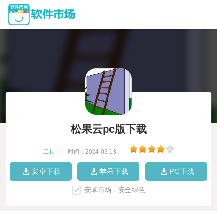
松果云pc版下载
工具
|
时间：2024-03-13
|
安卓下载
苹果下载
PC下载
安卓市场，安全绿色