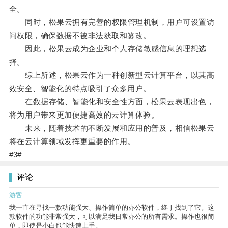
全。
同时，松果云拥有完善的权限管理机制，用户可设置访
问权限，确保数据不被非法获取和篡改。
因此，松果云成为企业和个人存储敏感信息的理想选
择。
综上所述，松果云作为一种创新型云计算平台，以其高
效安全、智能化的特点吸引了众多用户。
在数据存储、智能化和安全性方面，松果云表现出色，
将为用户带来更加便捷高效的云计算体验。
未来，随着技术的不断发展和应用的普及，相信松果云
将在云计算领域发挥更重要的作用。
#3#
评论
游客
我一直在寻找一款功能强大、操作简单的办公软件，终于找到了它。这
款软件的功能非常强大，可以满足我日常办公的所有需求。操作也很简
单，即使是小白也能快速上手。