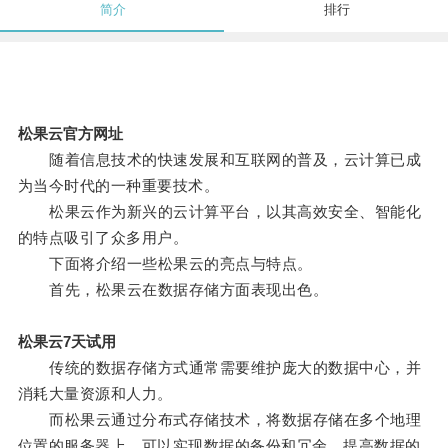
简介
排行
松果云官方网址
随着信息技术的快速发展和互联网的普及，云计算已成
为当今时代的一种重要技术。
松果云作为新兴的云计算平台，以其高效安全、智能化
的特点吸引了众多用户。
下面将介绍一些松果云的亮点与特点。
首先，松果云在数据存储方面表现出色。
松果云7天试用
传统的数据存储方式通常需要维护庞大的数据中心，并
消耗大量资源和人力。
而松果云通过分布式存储技术，将数据存储在多个地理
位置的服务器上，可以实现数据的备份和冗余，提高数据的