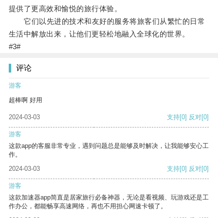
提供了更高效和愉悦的旅行体验。
它们以先进的技术和友好的服务将旅客们从繁忙的日常
生活中解放出来，让他们更轻松地融入全球化的世界。
#3#
评论
游客
超棒啊 好用
2024-03-03
支持
[0]
反对
[0]
游客
这款app的客服非常专业，遇到问题总是能够及时解决，让我能够安心工
作。
2024-03-03
支持
[0]
反对
[0]
游客
这款加速器app简直是居家旅行必备神器，无论是看视频、玩游戏还是工
作办公，都能畅享高速网络，再也不用担心网速卡顿了。