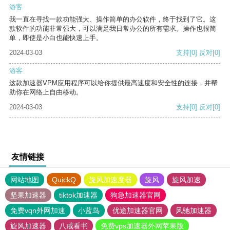
游客
我一直在寻找一款功能强大、操作简单的办公软件，终于找到了它。这
款软件的功能非常强大，可以满足我日常办公的所有需求。操作也很简
单，即使是小白也能快速上手。
2024-03-03
支持
[0]
反对
[0]
游客
这款加速器VPM应用程序可以给你提供最高速度和安全性的连接，并帮
助你在网络上自由移动。
2024-03-03
支持
[0]
反对
[0]
友情链接
网站地图
QuickQ
旋风加速度器
旋风
旋风加速
坚果加速器
tiktok加速器
狗急加速器官网
免费vqn外网加速
小蓝鸟
优途加速器官网
风驰加速器
旋风加速器
八戒看书
免费vps加速器外网苹果版