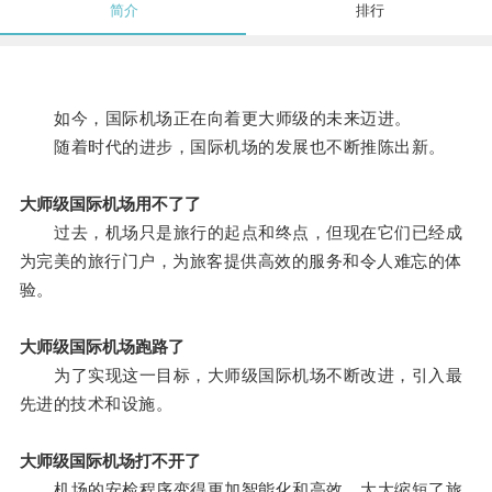
简介
排行
如今，国际机场正在向着更大师级的未来迈进。
随着时代的进步，国际机场的发展也不断推陈出新。
大师级国际机场用不了了
过去，机场只是旅行的起点和终点，但现在它们已经成
为完美的旅行门户，为旅客提供高效的服务和令人难忘的体
验。
大师级国际机场跑路了
为了实现这一目标，大师级国际机场不断改进，引入最
先进的技术和设施。
大师级国际机场打不开了
机场的安检程序变得更加智能化和高效，大大缩短了旅