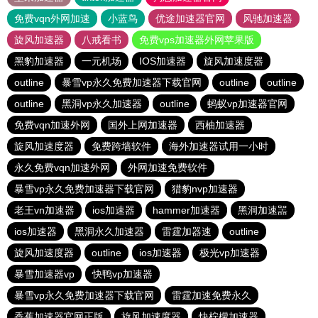
免费vqn外网加速
小蓝鸟
优途加速器官网
风驰加速器
旋风加速器
八戒看书
免费vps加速器外网苹果版
黑豹加速器
一元机场
IOS加速器
旋风加速度器
outline
暴雪vp永久免费加速器下载官网
outline
outline
outline
黑洞vp永久加速器
outline
蚂蚁vp加速器官网
免费vqn加速外网
国外上网加速器
西柚加速器
旋风加速度器
免费跨墙软件
海外加速器试用一小时
永久免费vqn加速外网
外网加速免费软件
暴雪vp永久免费加速器下载官网
猎豹nvp加速器
老王vn加速器
ios加速器
hammer加速器
黑洞加速噐
ios加速器
黑洞永久加速器
雷霆加器速
outline
旋风加速度器
outline
ios加速器
极光vp加速器
暴雪加速器vp
快鸭vp加速器
暴雪vp永久免费加速器下载官网
雷霆加速免费永久
香蕉加速器官网正版
旋风加速度器
快柠檬加速器