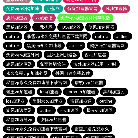
免费vqn外网加速
小蓝鸟
优途加速器官网
风驰加速器
旋风加速器
八戒看书
免费vps加速器外网苹果版
黑豹加速器
一元机场
IOS加速器
旋风加速度器
outline
暴雪vp永久免费加速器下载官网
outline
outline
outline
黑洞vp永久加速器
outline
蚂蚁vp加速器官网
免费vqn加速外网
国外上网加速器
西柚加速器
旋风加速度器
免费跨墙软件
海外加速器试用一小时
永久免费vqn加速外网
外网加速免费软件
暴雪vp永久免费加速器下载官网
猎豹nvp加速器
老王vn加速器
ios加速器
hammer加速器
黑洞加速噐
ios加速器
黑洞永久加速器
雷霆加器速
outline
旋风加速度器
outline
ios加速器
极光vp加速器
暴雪加速器vp
快鸭vp加速器
暴雪vp永久免费加速器下载官网
雷霆加速免费永久