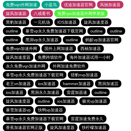
免费vqn外网加速
小蓝鸟
优途加速器官网
风驰加速器
旋风加速器
八戒看书
免费vps加速器外网苹果版
黑豹加速器
一元机场
IOS加速器
旋风加速度器
outline
暴雪vp永久免费加速器下载官网
outline
outline
outline
黑洞vp永久加速器
outline
蚂蚁vp加速器官网
免费vqn加速外网
国外上网加速器
西柚加速器
旋风加速度器
免费跨墙软件
海外加速器试用一小时
永久免费vqn加速外网
外网加速免费软件
暴雪vp永久免费加速器下载官网
猎豹nvp加速器
老王vn加速器
ios加速器
hammer加速器
黑洞加速噐
ios加速器
黑洞永久加速器
雷霆加器速
outline
旋风加速度器
outline
ios加速器
极光vp加速器
暴雪加速器vp
快鸭vp加速器
暴雪vp永久免费加速器下载官网
雷霆加速免费永久
香蕉加速器官网正版
旋风加速度器
快柠檬加速器