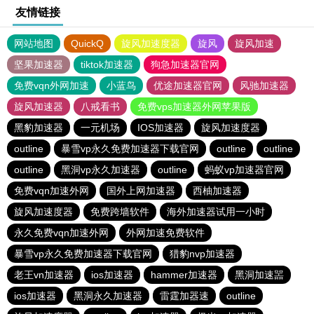
友情链接
网站地图
QuickQ
旋风加速度器
旋风
旋风加速
坚果加速器
tiktok加速器
狗急加速器官网
免费vqn外网加速
小蓝鸟
优途加速器官网
风驰加速器
旋风加速器
八戒看书
免费vps加速器外网苹果版
黑豹加速器
一元机场
IOS加速器
旋风加速度器
outline
暴雪vp永久免费加速器下载官网
outline
outline
outline
黑洞vp永久加速器
outline
蚂蚁vp加速器官网
免费vqn加速外网
国外上网加速器
西柚加速器
旋风加速度器
免费跨墙软件
海外加速器试用一小时
永久免费vqn加速外网
外网加速免费软件
暴雪vp永久免费加速器下载官网
猎豹nvp加速器
老王vn加速器
ios加速器
hammer加速器
黑洞加速噐
ios加速器
黑洞永久加速器
雷霆加器速
outline