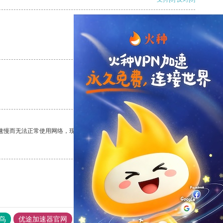
支持
[0]
反对
[0]
支持
[0]
反对
[0]
速慢而无法正常使用网络，现在有了这个app，我再也不用担心了。
支持
[0]
反对
[0]
鸟
优途加速器官网
风驰加速器
旋风加速器
八戒看书