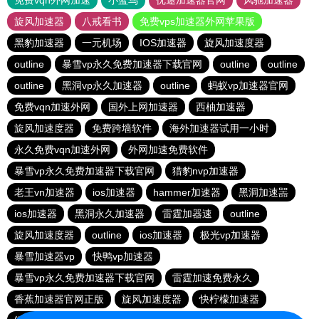
免费vqn外网加速
小蓝鸟
优途加速器官网
风驰加速器
旋风加速器
八戒看书
免费vps加速器外网苹果版
黑豹加速器
一元机场
IOS加速器
旋风加速度器
outline
暴雪vp永久免费加速器下载官网
outline
outline
outline
黑洞vp永久加速器
outline
蚂蚁vp加速器官网
免费vqn加速外网
国外上网加速器
西柚加速器
旋风加速度器
免费跨墙软件
海外加速器试用一小时
永久免费vqn加速外网
外网加速免费软件
暴雪vp永久免费加速器下载官网
猎豹nvp加速器
老王vn加速器
ios加速器
hammer加速器
黑洞加速噐
ios加速器
黑洞永久加速器
雷霆加器速
outline
旋风加速度器
outline
ios加速器
极光vp加速器
暴雪加速器vp
快鸭vp加速器
暴雪vp永久免费加速器下载官网
雷霆加速免费永久
香蕉加速器官网正版
旋风加速度器
快柠檬加速器