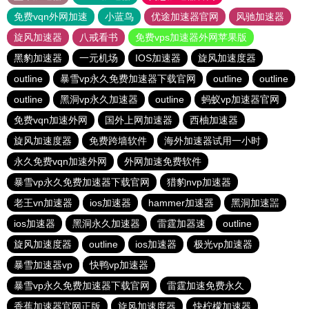
免费vqn外网加速
小蓝鸟
优途加速器官网
风驰加速器
旋风加速器
八戒看书
免费vps加速器外网苹果版
黑豹加速器
一元机场
IOS加速器
旋风加速度器
outline
暴雪vp永久免费加速器下载官网
outline
outline
outline
黑洞vp永久加速器
outline
蚂蚁vp加速器官网
免费vqn加速外网
国外上网加速器
西柚加速器
旋风加速度器
免费跨墙软件
海外加速器试用一小时
永久免费vqn加速外网
外网加速免费软件
暴雪vp永久免费加速器下载官网
猎豹nvp加速器
老王vn加速器
ios加速器
hammer加速器
黑洞加速噐
ios加速器
黑洞永久加速器
雷霆加器速
outline
旋风加速度器
outline
ios加速器
极光vp加速器
暴雪加速器vp
快鸭vp加速器
暴雪vp永久免费加速器下载官网
雷霆加速免费永久
香蕉加速器官网正版
旋风加速度器
快柠檬加速器