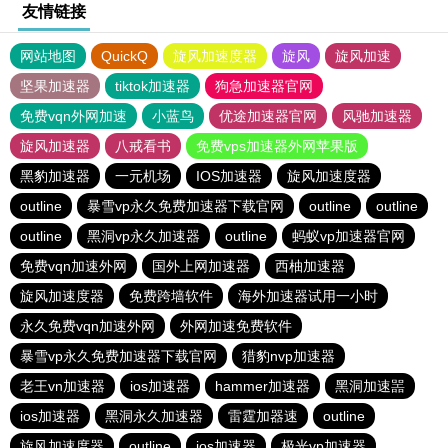
友情链接
网站地图
QuickQ
旋风加速度器
旋风
旋风加速
坚果加速器
tiktok加速器
狗急加速器官网
免费vqn外网加速
小蓝鸟
优途加速器官网
风驰加速器
旋风加速器
八戒看书
免费vps加速器外网苹果版
黑豹加速器
一元机场
IOS加速器
旋风加速度器
outline
暴雪vp永久免费加速器下载官网
outline
outline
outline
黑洞vp永久加速器
outline
蚂蚁vp加速器官网
免费vqn加速外网
国外上网加速器
西柚加速器
旋风加速度器
免费跨墙软件
海外加速器试用一小时
永久免费vqn加速外网
外网加速免费软件
暴雪vp永久免费加速器下载官网
猎豹nvp加速器
老王vn加速器
ios加速器
hammer加速器
黑洞加速噐
ios加速器
黑洞永久加速器
雷霆加器速
outline
旋风加速度器
outline
ios加速器
极光vp加速器