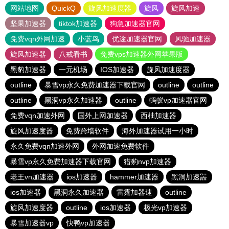
网站地图
QuickQ
旋风加速度器
旋风
旋风加速
坚果加速器
tiktok加速器
狗急加速器官网
免费vqn外网加速
小蓝鸟
优途加速器官网
风驰加速器
旋风加速器
八戒看书
免费vps加速器外网苹果版
黑豹加速器
一元机场
IOS加速器
旋风加速度器
outline
暴雪vp永久免费加速器下载官网
outline
outline
outline
黑洞vp永久加速器
outline
蚂蚁vp加速器官网
免费vqn加速外网
国外上网加速器
西柚加速器
旋风加速度器
免费跨墙软件
海外加速器试用一小时
永久免费vqn加速外网
外网加速免费软件
暴雪vp永久免费加速器下载官网
猎豹nvp加速器
老王vn加速器
ios加速器
hammer加速器
黑洞加速噐
ios加速器
黑洞永久加速器
雷霆加器速
outline
旋风加速度器
outline
ios加速器
极光vp加速器
暴雪加速器vp
快鸭vp加速器