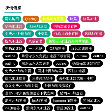
友情链接
网站地图
QuickQ
旋风加速度器
旋风
旋风加速
坚果加速器
tiktok加速器
狗急加速器官网
免费vqn外网加速
小蓝鸟
优途加速器官网
风驰加速器
旋风加速器
八戒看书
免费vps加速器外网苹果版
黑豹加速器
一元机场
IOS加速器
旋风加速度器
outline
暴雪vp永久免费加速器下载官网
outline
outline
outline
黑洞vp永久加速器
outline
蚂蚁vp加速器官网
免费vqn加速外网
国外上网加速器
西柚加速器
旋风加速度器
免费跨墙软件
海外加速器试用一小时
永久免费vqn加速外网
外网加速免费软件
暴雪vp永久免费加速器下载官网
猎豹nvp加速器
老王vn加速器
ios加速器
hammer加速器
黑洞加速噐
ios加速器
黑洞永久加速器
雷霆加器速
outline