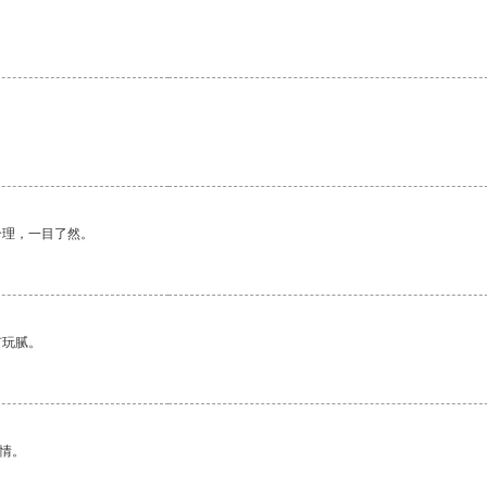
合理，一目了然。
有玩腻。
情。