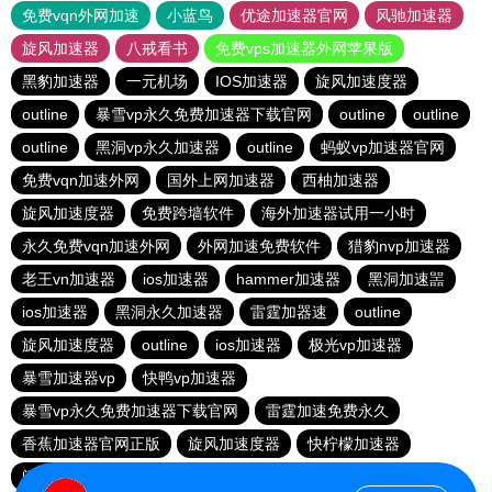
免费vqn外网加速
小蓝鸟
优途加速器官网
风驰加速器
旋风加速器
八戒看书
免费vps加速器外网苹果版
黑豹加速器
一元机场
IOS加速器
旋风加速度器
outline
暴雪vp永久免费加速器下载官网
outline
outline
outline
黑洞vp永久加速器
outline
蚂蚁vp加速器官网
免费vqn加速外网
国外上网加速器
西柚加速器
旋风加速度器
免费跨墙软件
海外加速器试用一小时
永久免费vqn加速外网
外网加速免费软件
猎豹nvp加速器
老王vn加速器
ios加速器
hammer加速器
黑洞加速噐
ios加速器
黑洞永久加速器
雷霆加器速
outline
旋风加速度器
outline
ios加速器
极光vp加速器
暴雪加速器vp
快鸭vp加速器
暴雪vp永久免费加速器下载官网
雷霆加速免费永久
香蕉加速器官网正版
旋风加速度器
快柠檬加速器
闪电猫加速器