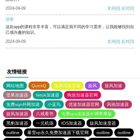
2024-09-09
支持
[0]
反对
[0]
游客
这款app的课程非常丰富，可以满足我不同的学习需求，让我能够找到自
己感兴趣的知识。
2024-09-09
支持
[0]
反对
[0]
友情链接
网站地图
QuickQ
旋风加速度器
旋风
旋风加速
坚果加速器
tiktok加速器
狗急加速器官网
免费vqn外网加速
小蓝鸟
优途加速器官网
风驰加速器
旋风加速器
八戒看书
免费vps加速器外网苹果版
黑豹加速器
一元机场
IOS加速器
旋风加速度器
outline
暴雪vp永久免费加速器下载官网
outline
outline