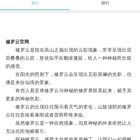
简介
排行
修罗云官网
修罗云是指在高山之巅出现的云彩现象，常常呈现出层
层叠叠的云层，形状似乎在翻滚蔓延，给人一种神秘而壮观
的感觉。
在阳光的照射下，修罗云会呈现出五彩斑斓的光影，仿
佛是来自仙境的景象。
有些人甚至将修罗云与神秘的修罗界联系起来，赋予其
更多的神秘色彩。
修罗云的出现往往预示着天气的变化，山脉顶部的修罗
云往往意味着暴雨或者雷雨即将来临。
虽然修罗云是一种自然现象，但其神秘的外表依然让人
无法抗拒地被吸引。
探秘修罗云，感受大自然的鬼斧神工，让我们一起领略