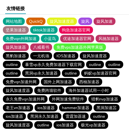
友情链接
网站地图
QuickQ
旋风加速度器
旋风
旋风加速
坚果加速器
tiktok加速器
狗急加速器官网
免费vqn外网加速
小蓝鸟
优途加速器官网
风驰加速器
旋风加速器
八戒看书
免费vps加速器外网苹果版
黑豹加速器
一元机场
IOS加速器
旋风加速度器
outline
暴雪vp永久免费加速器下载官网
outline
outline
outline
黑洞vp永久加速器
outline
蚂蚁vp加速器官网
免费vqn加速外网
国外上网加速器
西柚加速器
旋风加速度器
免费跨墙软件
海外加速器试用一小时
永久免费vqn加速外网
外网加速免费软件
猎豹nvp加速器
老王vn加速器
ios加速器
hammer加速器
黑洞加速噐
ios加速器
黑洞永久加速器
雷霆加器速
outline
旋风加速度器
outline
ios加速器
极光vp加速器