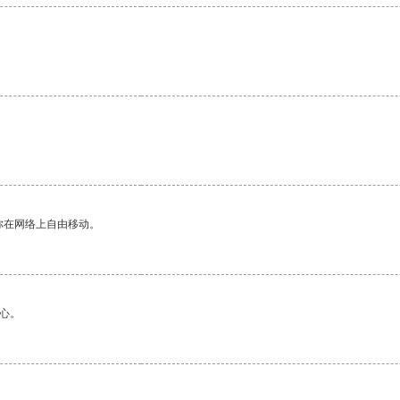
你在网络上自由移动。
心。