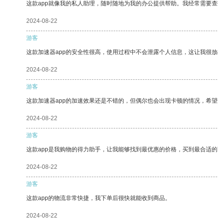
这款app就像我的私人助理，随时随地为我的办公提供帮助。我经常需要查
2024-08-22
游客
这款加速器app的安全性很高，使用过程中不会泄露个人信息，这让我很
2024-08-22
游客
这款加速器app的加速效果还是不错的，但偶尔也会出现卡顿的情况，希
2024-08-22
游客
这款app是我购物的得力助手，让我能够找到最优惠的价格，买到最合适
2024-08-22
游客
这款app的物流非常快捷，我下单后很快就能收到商品。
2024-08-22