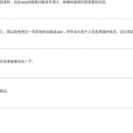
找资料，这款app的搜索功能非常强大，能够快速找到我需要的信息。
放心。我以前使用过一些其他的加速器app，经常会出现个人信息泄露的情况，这让我
望开发者能够优化一下。
的商品。