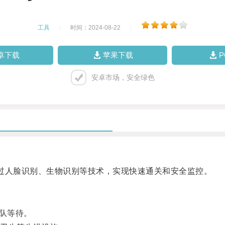
工具
|
时间：2024-08-22
|
卓下载
苹果下载
安卓市场，安全绿色
通过人脸识别、生物识别等技术，实现快速通关和安全监控。
队等待。