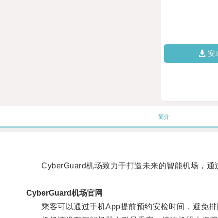
安
简介
CyberGuard机场致力于打造未来的智能机场，
CyberGuard机场官网
乘客可以通过手机App提前预约安检时间，避免排