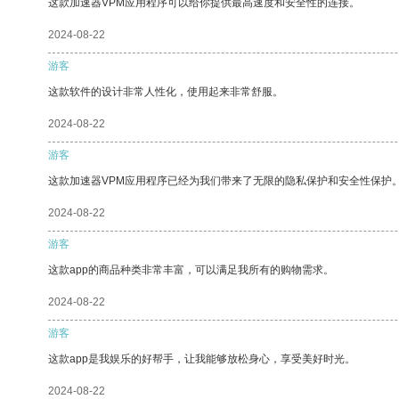
这款加速器VPM应用程序可以给你提供最高速度和安全性的连接。
2024-08-22
游客
这款软件的设计非常人性化，使用起来非常舒服。
2024-08-22
游客
这款加速器VPM应用程序已经为我们带来了无限的隐私保护和安全性保护
2024-08-22
游客
这款app的商品种类非常丰富，可以满足我所有的购物需求。
2024-08-22
游客
这款app是我娱乐的好帮手，让我能够放松身心，享受美好时光。
2024-08-22