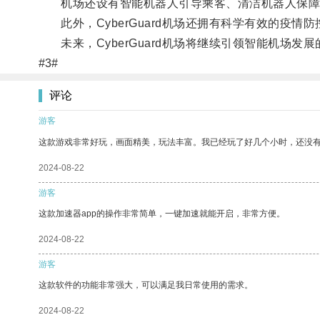
机场还设有智能机器人引导乘客、清洁机器人保障
此外，CyberGuard机场还拥有科学有效的疫情
未来，CyberGuard机场将继续引领智能机场发
#3#
评论
游客
这款游戏非常好玩，画面精美，玩法丰富。我已经玩了好几个小时，还没
2024-08-22
游客
这款加速器app的操作非常简单，一键加速就能开启，非常方便。
2024-08-22
游客
这款软件的功能非常强大，可以满足我日常使用的需求。
2024-08-22