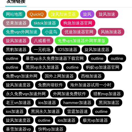
友情链接
网站地图
QuickQ
旋风加速度器
旋风
旋风加速
坚果加速器
tiktok加速器
狗急加速器官网
免费vqn外网加速
小蓝鸟
优途加速器官网
风驰加速器
旋风加速器
八戒看书
免费vps加速器外网苹果版
黑豹加速器
一元机场
IOS加速器
旋风加速度器
outline
暴雪vp永久免费加速器下载官网
outline
outline
outline
黑洞vp永久加速器
outline
蚂蚁vp加速器官网
免费vqn加速外网
国外上网加速器
西柚加速器
旋风加速度器
免费跨墙软件
海外加速器试用一小时
永久免费vqn加速外网
外网加速免费软件
猎豹nvp加速器
老王vn加速器
ios加速器
hammer加速器
黑洞加速噐
ios加速器
黑洞永久加速器
雷霆加器速
outline
旋风加速度器
outline
ios加速器
极光vp加速器
暴雪加速器vp
快鸭vp加速器