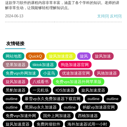
这款学习软件的课程内容非常丰富，涵盖了各个学科的知识。老师的讲
解非常生动，让我能够轻松理解知识点。
2024-06-13
支持
[0]
反对
[0]
友情链接
网站地图
QuickQ
旋风加速度器
旋风
旋风加速
坚果加速器
tiktok加速器
狗急加速器官网
免费vqn外网加速
小蓝鸟
优途加速器官网
风驰加速器
旋风加速器
八戒看书
免费vps加速器外网苹果版
黑豹加速器
一元机场
IOS加速器
旋风加速度器
outline
暴雪vp永久免费加速器下载官网
outline
outline
outline
黑洞vp永久加速器
outline
蚂蚁vp加速器官网
免费vqn加速外网
国外上网加速器
西柚加速器
旋风加速度器
免费跨墙软件
海外加速器试用一小时