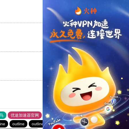
支持
[0]
反对
[0]
支持
[0]
反对
[0]
支持
[0]
反对
[0]
鸟
优途加速器官网
风驰加速器
旋风加速器
八戒看书
ine
outline
outline
黑洞vp永久加速器
outline