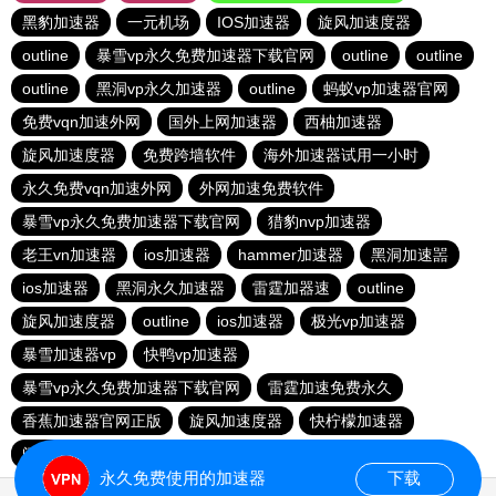
黑豹加速器
一元机场
IOS加速器
旋风加速度器
outline
暴雪vp永久免费加速器下载官网
outline
outline
outline
黑洞vp永久加速器
outline
蚂蚁vp加速器官网
免费vqn加速外网
国外上网加速器
西柚加速器
旋风加速度器
免费跨墙软件
海外加速器试用一小时
永久免费vqn加速外网
外网加速免费软件
暴雪vp永久免费加速器下载官网
猎豹nvp加速器
老王vn加速器
ios加速器
hammer加速器
黑洞加速噐
ios加速器
黑洞永久加速器
雷霆加器速
outline
旋风加速度器
outline
ios加速器
极光vp加速器
暴雪加速器vp
快鸭vp加速器
暴雪vp永久免费加速器下载官网
雷霆加速免费永久
香蕉加速器官网正版
旋风加速度器
快柠檬加速器
闪电猫加速器
永久免费使用的加速器
下载