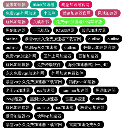
坚果加速器
tiktok加速器
狗急加速器官网
免费vqn外网加速
小蓝鸟
优途加速器官网
风驰加速器
旋风加速器
八戒看书
免费vps加速器外网苹果版
黑豹加速器
一元机场
IOS加速器
旋风加速度器
outline
暴雪vp永久免费加速器下载官网
outline
outline
outline
黑洞vp永久加速器
outline
蚂蚁vp加速器官网
免费vqn加速外网
国外上网加速器
西柚加速器
旋风加速度器
免费跨墙软件
海外加速器试用一小时
永久免费vqn加速外网
外网加速免费软件
暴雪vp永久免费加速器下载官网
猎豹nvp加速器
老王vn加速器
ios加速器
hammer加速器
黑洞加速噐
ios加速器
黑洞永久加速器
雷霆加器速
outline
旋风加速度器
outline
ios加速器
极光vp加速器
暴雪加速器vp
快鸭vp加速器
暴雪vp永久免费加速器下载官网
雷霆加速免费永久