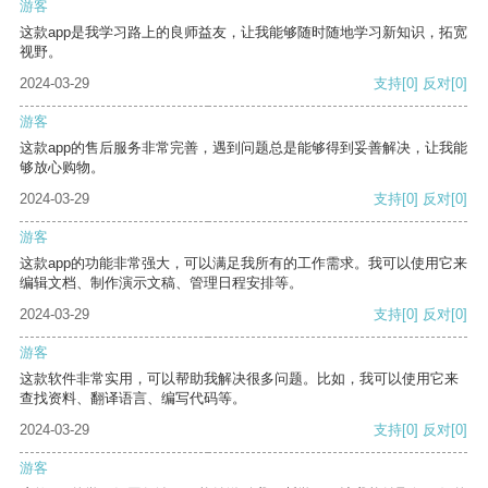
游客
这款app是我学习路上的良师益友，让我能够随时随地学习新知识，拓宽
视野。
2024-03-29
支持
[0]
反对
[0]
游客
这款app的售后服务非常完善，遇到问题总是能够得到妥善解决，让我能
够放心购物。
2024-03-29
支持
[0]
反对
[0]
游客
这款app的功能非常强大，可以满足我所有的工作需求。我可以使用它来
编辑文档、制作演示文稿、管理日程安排等。
2024-03-29
支持
[0]
反对
[0]
游客
这款软件非常实用，可以帮助我解决很多问题。比如，我可以使用它来
查找资料、翻译语言、编写代码等。
2024-03-29
支持
[0]
反对
[0]
游客