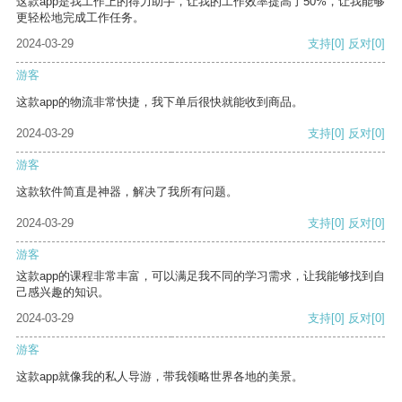
这款app是我工作上的得力助手，让我的工作效率提高了50%，让我能够
更轻松地完成工作任务。
2024-03-29
支持
[0]
反对
[0]
游客
这款app的物流非常快捷，我下单后很快就能收到商品。
2024-03-29
支持
[0]
反对
[0]
游客
这款软件简直是神器，解决了我所有问题。
2024-03-29
支持
[0]
反对
[0]
游客
这款app的课程非常丰富，可以满足我不同的学习需求，让我能够找到自
己感兴趣的知识。
2024-03-29
支持
[0]
反对
[0]
游客
这款app就像我的私人导游，带我领略世界各地的美景。