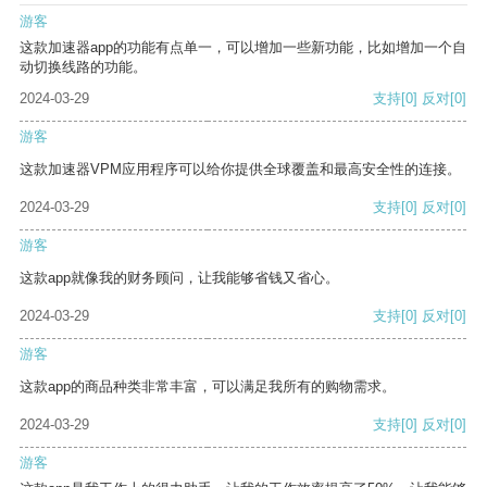
游客
这款加速器app的功能有点单一，可以增加一些新功能，比如增加一个自
动切换线路的功能。
2024-03-29
支持
[0]
反对
[0]
游客
这款加速器VPM应用程序可以给你提供全球覆盖和最高安全性的连接。
2024-03-29
支持
[0]
反对
[0]
游客
这款app就像我的财务顾问，让我能够省钱又省心。
2024-03-29
支持
[0]
反对
[0]
游客
这款app的商品种类非常丰富，可以满足我所有的购物需求。
2024-03-29
支持
[0]
反对
[0]
游客