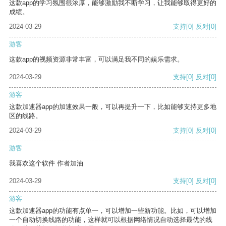
这款app的学习氛围很浓厚，能够激励我不断学习，让我能够取得更好的
成绩。
2024-03-29
支持
[0]
反对
[0]
游客
这款app的视频资源非常丰富，可以满足我不同的娱乐需求。
2024-03-29
支持
[0]
反对
[0]
游客
这款加速器app的加速效果一般，可以再提升一下，比如能够支持更多地
区的线路。
2024-03-29
支持
[0]
反对
[0]
游客
我喜欢这个软件 作者加油
2024-03-29
支持
[0]
反对
[0]
游客
这款加速器app的功能有点单一，可以增加一些新功能。比如，可以增加
一个自动切换线路的功能，这样就可以根据网络情况自动选择最优的线