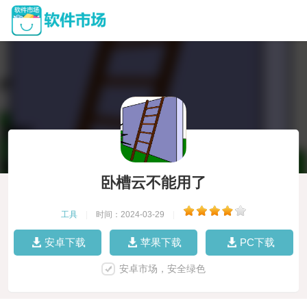
卧槽云不能用了
工具
|
时间：2024-03-29
|
安卓下载
苹果下载
PC下载
安卓市场，安全绿色