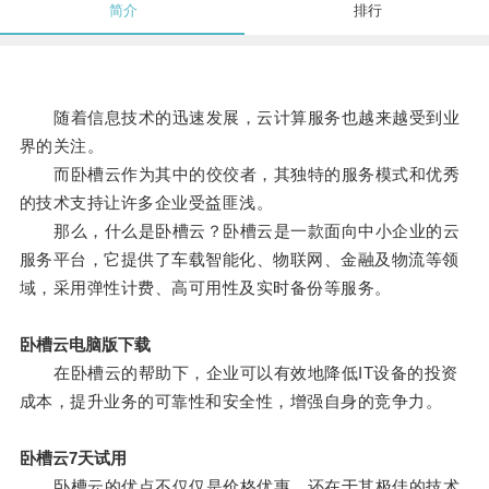
简介
排行
随着信息技术的迅速发展，云计算服务也越来越受到业
界的关注。
而卧槽云作为其中的佼佼者，其独特的服务模式和优秀
的技术支持让许多企业受益匪浅。
那么，什么是卧槽云？卧槽云是一款面向中小企业的云
服务平台，它提供了车载智能化、物联网、金融及物流等领
域，采用弹性计费、高可用性及实时备份等服务。
卧槽云电脑版下载
在卧槽云的帮助下，企业可以有效地降低IT设备的投资
成本，提升业务的可靠性和安全性，增强自身的竞争力。
卧槽云7天试用
卧槽云的优点不仅仅是价格优惠，还在于其极佳的技术