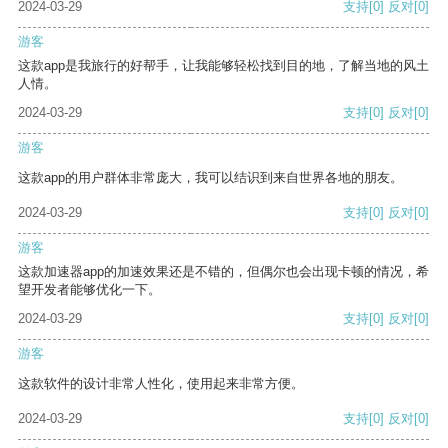
2024-03-29
支持
[0]
反对
[0]
游客
这款app是我旅行的好帮手，让我能够轻松找到目的地，了解当地的风土
人情。
2024-03-29
支持
[0]
反对
[0]
游客
这款app的用户群体非常庞大，我可以结识到来自世界各地的朋友。
2024-03-29
支持
[0]
反对
[0]
游客
这款加速器app的加速效果还是不错的，但偶尔也会出现卡顿的情况，希
望开发者能够优化一下。
2024-03-29
支持
[0]
反对
[0]
游客
这款软件的设计非常人性化，使用起来非常方便。
2024-03-29
支持
[0]
反对
[0]