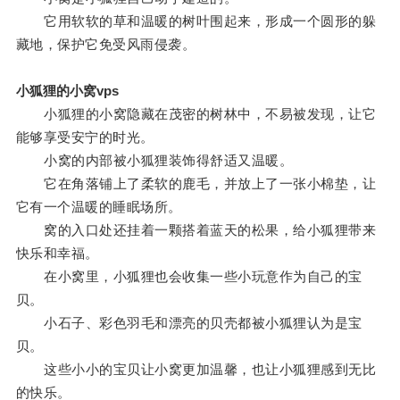
它用软软的草和温暖的树叶围起来，形成一个圆形的躲
藏地，保护它免受风雨侵袭。
小狐狸的小窝vps
小狐狸的小窝隐藏在茂密的树林中，不易被发现，让它
能够享受安宁的时光。
小窝的内部被小狐狸装饰得舒适又温暖。
它在角落铺上了柔软的鹿毛，并放上了一张小棉垫，让
它有一个温暖的睡眠场所。
窝的入口处还挂着一颗搭着蓝天的松果，给小狐狸带来
快乐和幸福。
在小窝里，小狐狸也会收集一些小玩意作为自己的宝
贝。
小石子、彩色羽毛和漂亮的贝壳都被小狐狸认为是宝
贝。
这些小小的宝贝让小窝更加温馨，也让小狐狸感到无比
的快乐。