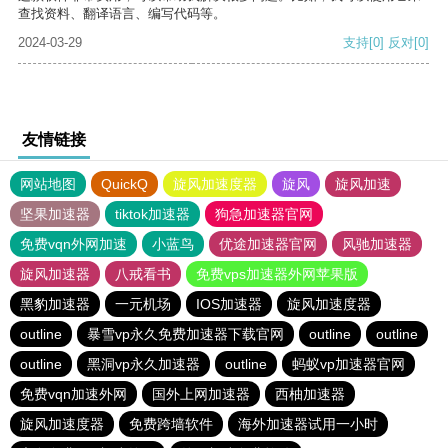
查找资料、翻译语言、编写代码等。
2024-03-29
支持
[0]
反对
[0]
友情链接
网站地图
QuickQ
旋风加速度器
旋风
旋风加速
坚果加速器
tiktok加速器
狗急加速器官网
免费vqn外网加速
小蓝鸟
优途加速器官网
风驰加速器
旋风加速器
八戒看书
免费vps加速器外网苹果版
黑豹加速器
一元机场
IOS加速器
旋风加速度器
outline
暴雪vp永久免费加速器下载官网
outline
outline
outline
黑洞vp永久加速器
outline
蚂蚁vp加速器官网
免费vqn加速外网
国外上网加速器
西柚加速器
旋风加速度器
免费跨墙软件
海外加速器试用一小时